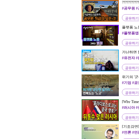
???????
#공무원 
공유하기
플랫폼 노
인사이트] 2
#플랫폼앱
공유하기
가난하면 
유전자 차
#유전자 #
공유하기
위기의 '군
221018 
#기업 #공
공유하기
[Why T
영토?" 뒤통
#러시아 
화 #러시
공유하기
[기조강연]
#언론 #언