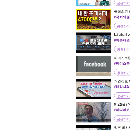
공유하기
국회의원 
#국회의원
공유하기
[세미나]
미래`
#미중패권
공유하기
페이스북發
/ 연합뉴스T
#페이스북
공유하기
개인정보 
보안을 2
#해킹사회
공유하기
0422(월
어의 이해
#미디어 
공유하기
일본 히키