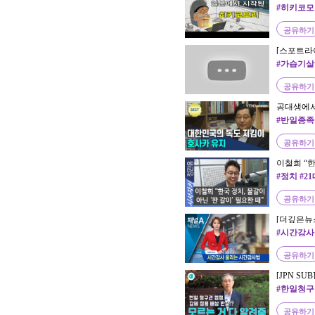
제 동남아
#히키코모
공유하기
[스포트라이
한민국, '
#가습기살
공유하기
공대생에서
은? / YT
#반일종족
공유하기
이철희 “한
때”｜386
#정치 #2
｜이철희 
다
공유하기
[더깊은뉴
#시간강사
공유하기
[JPN S
모르는 거 
#한일청구
공유하기