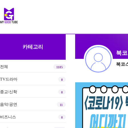
카테고리
북코
북코
전체
1185
TV드라마
0
종교/신학
0
음악/공연
11
비즈니스
0