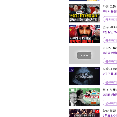
가장 고통 
[이철 박사
#디커플링
서
공유하기
인구 70%
이 사우디
#빈살만 
공유하기
아직도 부족
#미국 #한
공유하기
저출산 40
영상] | 창
#인구통계
#아이#출
고령화
공유하기
원조 부동
랜드 스토
#미래 #불
공유하기
얄타 회담
#우크라이