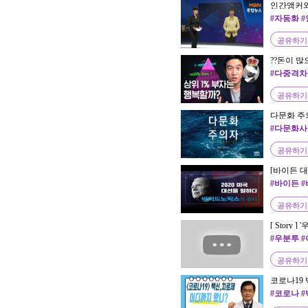
인간앵커와 
#자동화 #
공유하기
??돈이 많
책추천 | me
#다중격차 
공유하기
다문화 주
#다문화사
공유하기
[바이든 
#바이든 
공유하기
[ Story
공존에 관
#우분투 
공유하기
코로나19 
확진자 입
#코로나 #
제의 차이 