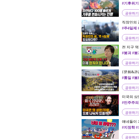
사이언스
#기후위기
공유하기
직장인의 꿈
경제
#주4일제
간단축
공유하기
전 지구 역
후 위기가 
#붕괴 #붕
ㅣ6월 1주
유진)
공유하기
{문화&관
수목원 언
#통일 #봉
공유하기
미국의 상원
는 미국 정
#민주주의
구조
공유하기
얘네들이 계
정치 이론 
#지정학 
공유하기