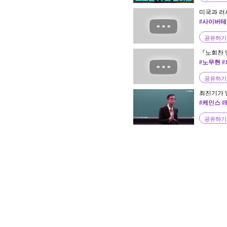
미국과 러시
#사이버테러
공유하기
『노회찬 
#노무현 #
공유하기
최진기가 말
의미를 밝히
#케인스 #
관의문법
공유하기