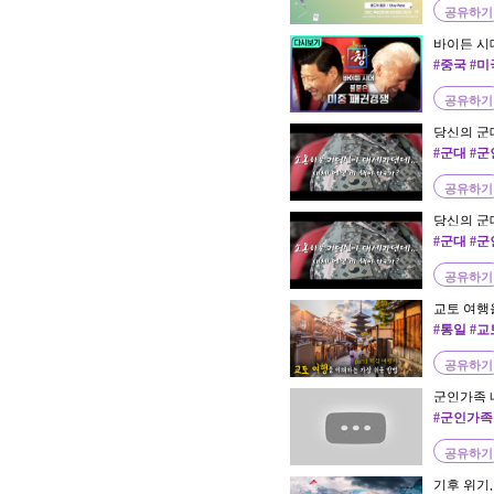
공유하기
바이든 시대
창 315회 2
#중국 #
관계
공유하기
당신의 군
#군대 #군
공유하기
당신의 군
#군대 #군
공유하기
교토 여행을
행지
#통일 #교
공유하기
군인가족 
#군인가족
공유하기
기후 위기,