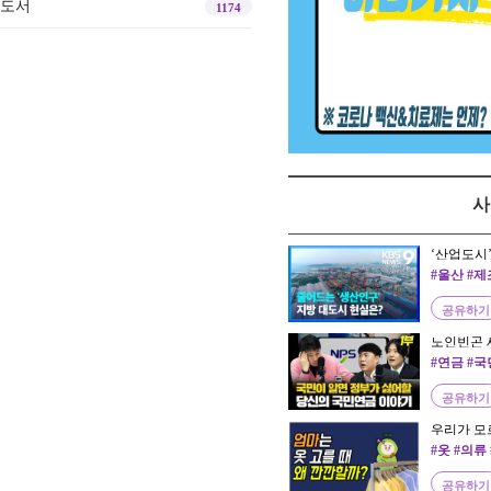
도서
1174
사
‘산업도시’
2022.05.26
#울산 #
공유하기
노인빈곤 
[국민연금 
#연금 #
교수]
공유하기
우리가 모
#옷 #의
공유하기