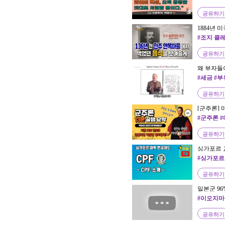
공유하기
1884년
상은?
#조지 클
공유하기
왜 부자들이
#세금 #
공유하기
[군주론] 
정리 / 꿀
#군주론 
공유하기
싱가포르 교
탄 CPF 
#싱가포르
공유하기
일본군 9
#이오지마
공유하기