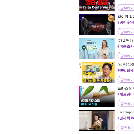
도 #국제
공유하기
타이완 워게임
#냉전 #신
공유하기
[개념편]
#여론조사
공유하기
(30분) 
회, 과정,
#88만원세
공유하기
플라스틱 
완성하는 
#제로웨이
위기
공유하기
Cottonopol
Pains of a 
#경제학 
공유하기