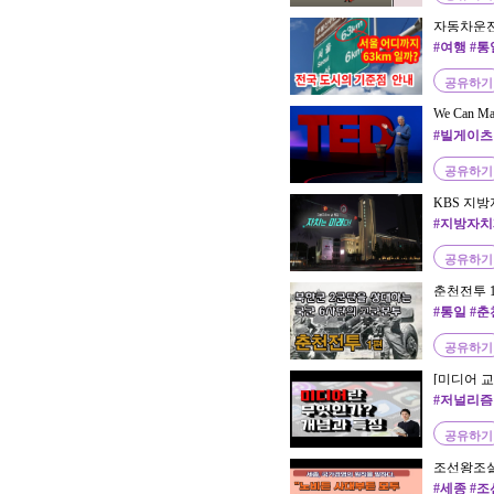
자동차운전
표지판의 
#여행 #통
남은 거리
공유하기
We Can Mak
TED
#빌게이츠 
공유하기
KBS 지방
#지방자치
공유하기
춘천전투 
#통일 #춘
공유하기
[미디어 
팅, 아젠다
#저널리즘
공유하기
조선왕조실
가경영 원
#세종 #조